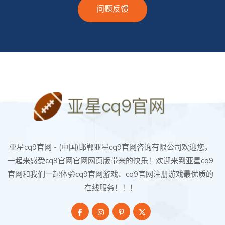
问题反馈
亚星cq9官网 - (中国)邯郸亚星cq9官网咨询有限公司欢迎您，
一起来感受cq9官网官网网页版带来的快乐！欢迎来到亚星cq9
官网和我们一起体验cq9官网游戏、cq9官网注册游戏最优质的
在线服务！！！