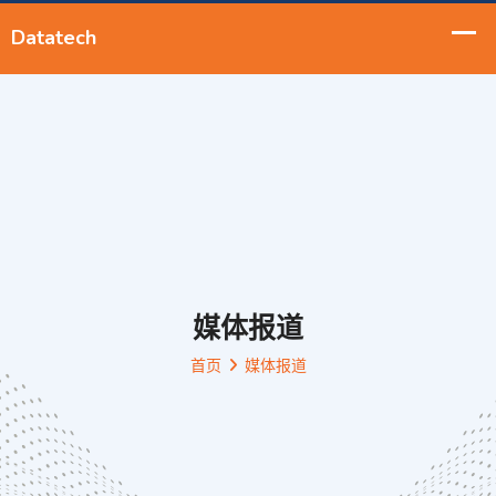
媒体报道
首页
媒体报道