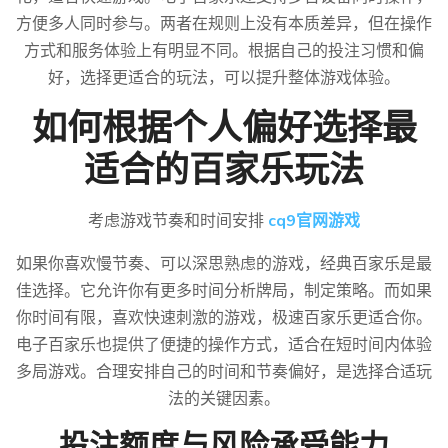
方便多人同时参与。两者在规则上没有本质差异，但在操作
方式和服务体验上有明显不同。根据自己的投注习惯和偏
好，选择更适合的玩法，可以提升整体游戏体验。
如何根据个人偏好选择最
适合的百家乐玩法
考虑游戏节奏和时间安排
cq9官网游戏
如果你喜欢慢节奏、可以深思熟虑的游戏，经典百家乐是最
佳选择。它允许你有更多时间分析牌局，制定策略。而如果
你时间有限，喜欢快速刺激的游戏，极速百家乐更适合你。
电子百家乐也提供了便捷的操作方式，适合在短时间内体验
多局游戏。合理安排自己的时间和节奏偏好，是选择合适玩
法的关键因素。
投注额度与风险承受能力