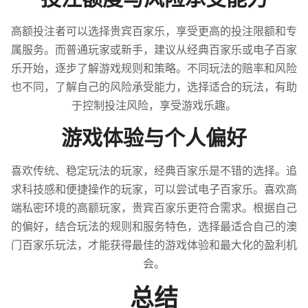
高额投注者可以选择贵宾百家乐，享受更高的投注限额和专
属服务。而普通玩家或新手，建议从经典百家乐或电子百家
乐开始，逐步了解游戏规则和策略。不同玩法的赔率和风险
也不同，了解自己的风险承受能力，选择适合的玩法，有助
于控制投注风险，享受游戏乐趣。
游戏体验与个人偏好
喜欢传统、稳定玩法的玩家，经典百家乐是不错的选择。追
求科技感和便捷操作的玩家，可以尝试电子百家乐。喜欢高
端私密环境的高额玩家，贵宾百家乐更符合需求。根据自己
的偏好，结合玩法的规则和服务特色，选择最适合自己的澳
门百家乐玩法，才能获得最佳的游戏体验和最大化的盈利机
会。
总结