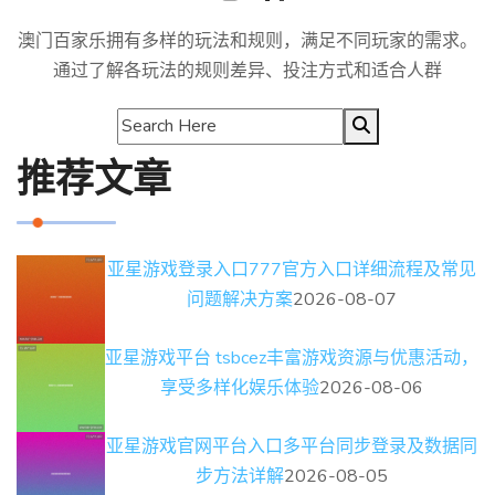
澳门百家乐拥有多样的玩法和规则，满足不同玩家的需求。
通过了解各玩法的规则差异、投注方式和适合人群
推荐文章
亚星游戏登录入口777官方入口详细流程及常见
问题解决方案
2026-08-07
亚星游戏平台 tsbcez丰富游戏资源与优惠活动，
享受多样化娱乐体验
2026-08-06
亚星游戏官网平台入口多平台同步登录及数据同
步方法详解
2026-08-05