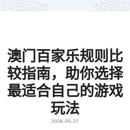
澳门百家乐规则比
较指南，助你选择
最适合自己的游戏
玩法
2026-05-27